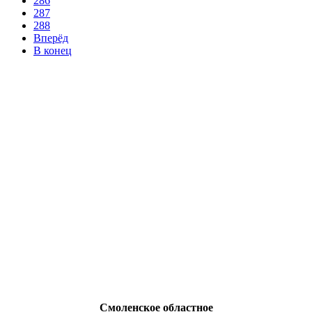
286
287
288
Вперёд
В конец
Смоленское областное