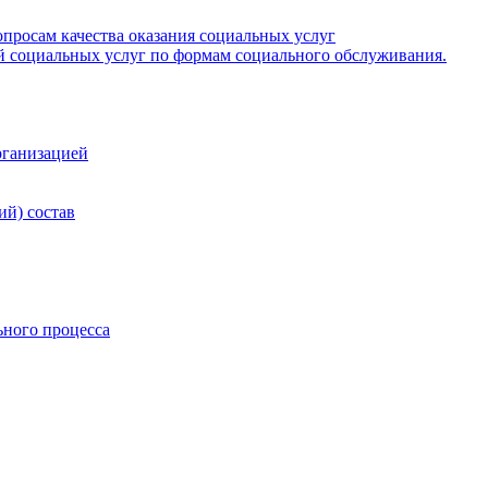
опросам качества оказания социальных услуг
й социальных услуг по формам социального обслуживания.
рганизацией
ий) состав
ьного процесса