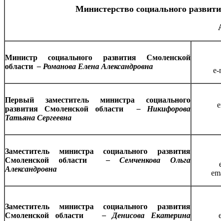
Министерство социального развити
Министр социального развития Смоленской
области
– Романова Елена Александровна
e-
Первый заместитель министра социального
e
развития Смоленской области
–
Никифорова
Татьяна Сергеевна
Заместитель
министра социального развития
Смоленской области
–
Семченкова Ольга
Александровна
em
Заместитель министра социального развития
Смоленской области
–
Денисова Екатерина